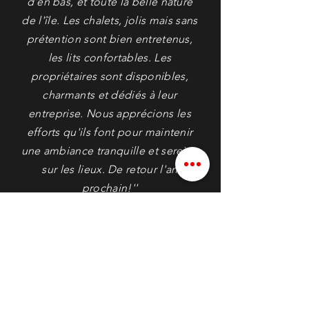
d'en bas, et toute la belle nature
de l'île. Les chalets, jolis mais sans
prétention sont bien entretenus,
les lits confortables. Les
propriétaires sont disponibles,
charmants et dédiés à leu
r
entreprise. Nous apprécions les
efforts qu'ils font pour maintenir
une ambiance tranquille et sereine
sur les lieux. De retour l'an
prochain!''
Louise M.
Consultez plus de commentaires-clients