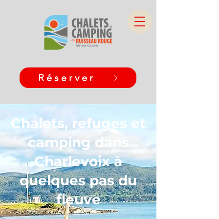
Réserver
Chalets, refuges et
camping dans
Charlevoix à
quelques pas du
fleuve