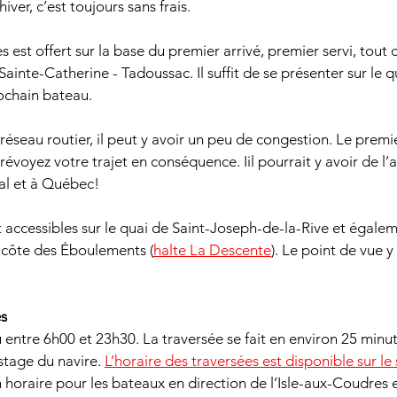
er, c’est toujours sans frais.
s est offert sur la base du premier arrivé, premier servi, tout
ainte-Catherine - Tadoussac. Il suffit de se présenter sur le qu
rochain bateau.
éseau routier, il peut y avoir un peu de congestion. Le premi
Prévoyez votre trajet en conséquence. Iil pourrait y avoir de l
al et à Québec!
 accessibles sur le quai de Saint-Joseph-de-la-Rive et égaleme
a côte des Éboulements (
halte La Descente
). Le point de vue y 
es
 entre 6h00 et 23h30. La traversée se fait en environ 25 minut
tage du navire. 
L’horaire des traversées est disponible sur le si
n horaire pour les bateaux en direction de l’Isle-aux-Coudres 