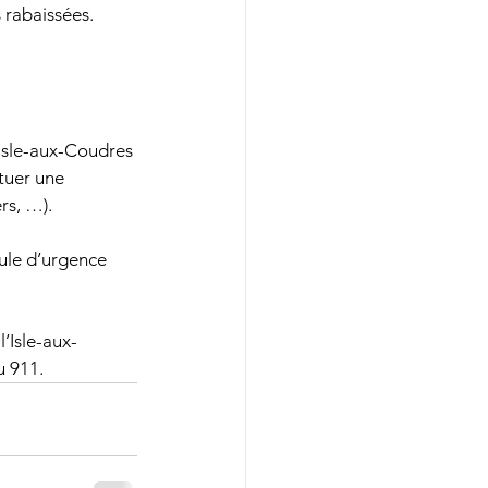
 rabaissées.
’Isle-aux-Coudres 
tuer une 
rs, …).
ule d’urgence 
’Isle-aux-
u 911.