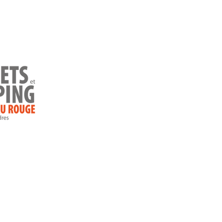
Faceboo
Accueil
Instagr
Camping
Chalet
Les 20 plus belles îles où
Les 
Prêt-à-camper
camper au Québec
cam
fleu
Promotions
Règlements
Contact
Blog
 Ruisseau Rouge -
Politique de confidentialité