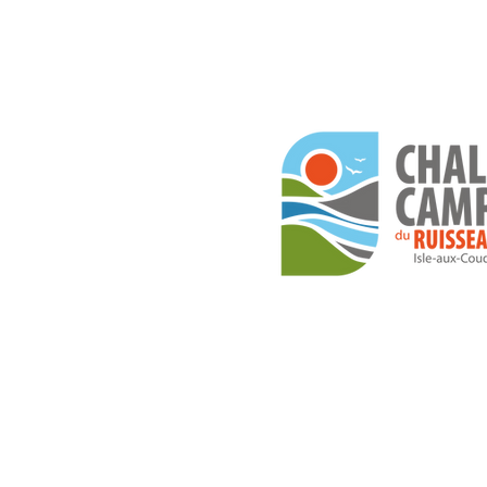
4 belles îles où faire du
vélo au Québec
2026, Chalets et Camping du
Tous droits réservés
CITQ #131062 et #205870