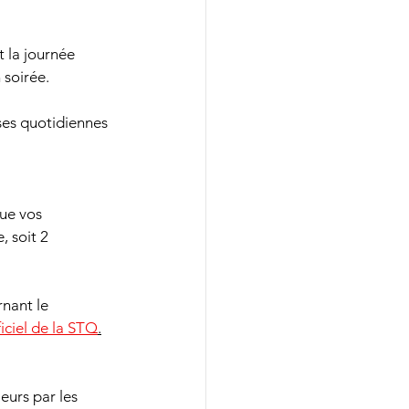
t la journée 
 soirée.
rses quotidiennes 
ue vos 
 soit 2 
nant le 
ficiel de la STQ
.
eurs par les 