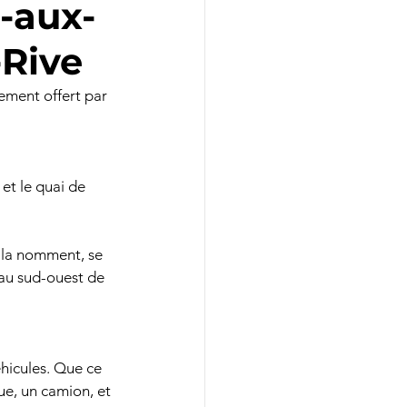
e-aux-
-Rive
ement offert par 
et le quai de 
x la nomment, se 
 au sud-ouest de 
éhicules. Que ce 
ue, un camion, et 