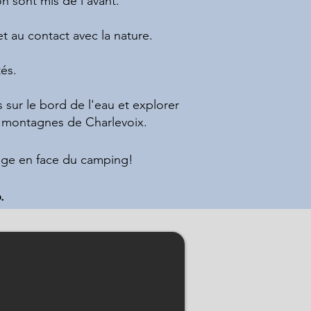
n sont mis de l'avant.
t au contact avec la nature.
tés.
s sur le bord de l'eau et explorer
s montagnes de Charlevoix.​
lage en face du camping!
.
udres, Charlevoix.