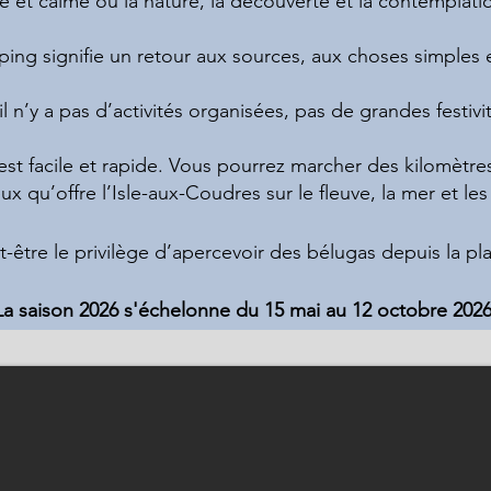
 et calme où la nature, la découverte et la contemplatio
ping signifie un retour aux sources, aux choses simples e
, il n’y a pas d’activités organisées, pas de grandes festivi
 est facile et rapide. Vous pourrez marcher des kilomètre
ux qu’offre l’Isle-aux-Coudres sur le fleuve, la mer et le
t-être le privilège d’apercevoir des bélugas depuis la p
La saison 2026 s'échelonne du 15 mai au 12 octobre 2026
à-camper et d'emplacements de camping sur l'Isle-aux-Co