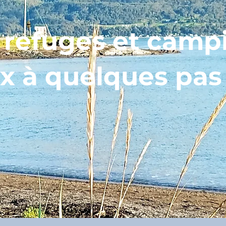
, refuges et camp
x à quelques pas