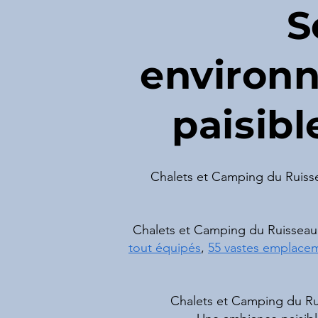
S
environn
paisibl
​Chalets et Camping du Ruiss
Chalets et Camping du Ruisseau 
tout équipés
,
55 vastes emplace
Chalets et Camping du Rui