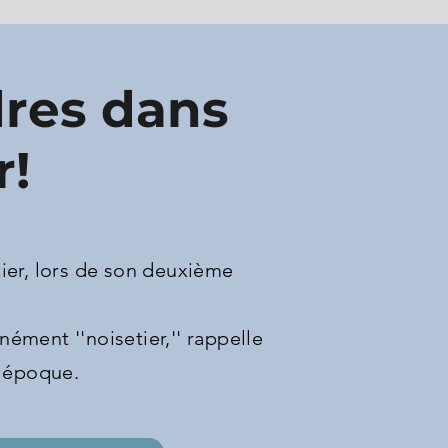
dres dans
r!
ier, lors de son deuxième
ément ''noisetier,'' rappelle
e époque.