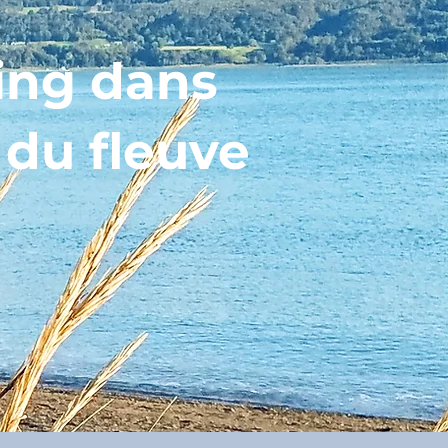
ing dans
 du fleuve