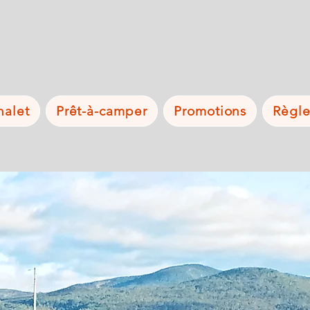
halet
Prêt-à-camper
Promotions
Règl